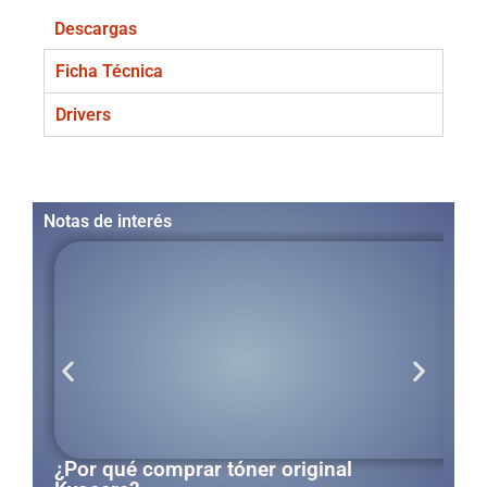
Descargas
Ficha Técnica
Drivers
Notas de interés
¿Por qué comprar tóner original
¿Có