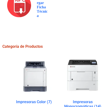
rgar
Ficha
Técnic
a
Categoría de Productos
Impresoras Color
(7)
Impresoras
Monocromáticas
(14)