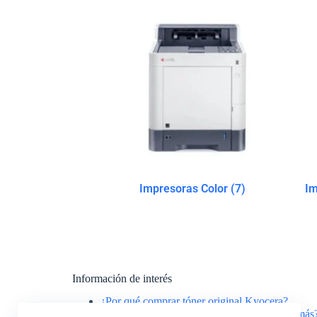
Impresoras Color
(7)
Im
Información de interés
¿Por qué comprar tóner original Kyocera?
¿Cómo puedo hacer para que mi tóner dure más