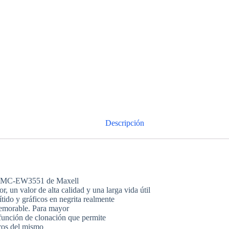
Descripción
LCD MC-EW3551 de Maxell
, un valor de alta calidad y una larga vida útil
nítido y gráficos en negrita realmente
memorable. Para mayor
función de clonación que permite
tros del mismo