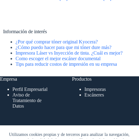
Información de interés
¿Por qué comprar tóner original Kyocera?
¿Cómo puedo hacer para que mi tóner dure más?
Impresora Láser vs Inyección de tinta. ¿Cuál es mejor?
Como escoger el mejor escáner documental
Tips para reducir costos de impresión en su empresa
Empresa
Productos
Perfil Empresarial
Impresoras
Aviso de
Escáneres
Tratamiento de
Datos
Indicadores Económicos
Utilizamos cookies propias y de terceros para analizar la navegación,