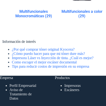
Multifuncionales
Multifuncionales a color
Monocromáticas
(29)
(29)
Información de interés
¿Por qué comprar tóner original Kyocera?
¿Cómo puedo hacer para que mi tóner dure más?
Impresora Láser vs Inyección de tinta. ¿Cuál es mejor?
Como escoger el mejor escáner documental
Tips para reducir costos de impresión en su empresa
Empresa
Productos
Perfil Empresarial
Impresoras
Aviso de
Escáneres
Tratamiento de
Datos