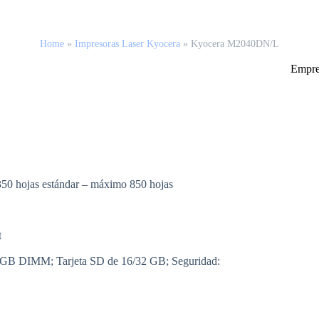
Home
»
Impresoras Laser Kyocera
»
Kyocera M2040DN/L
Empre
350 hojas estándar – máximo 850 hojas
t
 GB DIMM; Tarjeta SD de 16/32 GB; Seguridad: