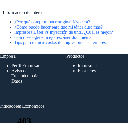
Información de interés
¿Por qué comprar tóner original Kyocera?
¿Cómo puedo hacer para que mi tóner dure más?
Impresora Láser vs Inyección de tinta. ¿Cuál es mejor?
Como escoger el mejor escáner documental
Tips para reducir costos de impresión en su empresa
Empresa
Productos
Perfil Empresarial
Impresoras
Aviso de
Escáneres
Tratamiento de
Datos
Indicadores Económicos